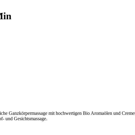
Min
liche Ganzkörpermassage mit hochwertigen Bio Aromaölen und Cremes.
pf- und Gesichtsmassage.