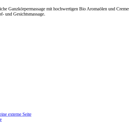
liche Ganzkörpermassage mit hochwertigen Bio Aromaölen und Cremes.
pf- und Gesichtsmassage.
eine externe Seite
e