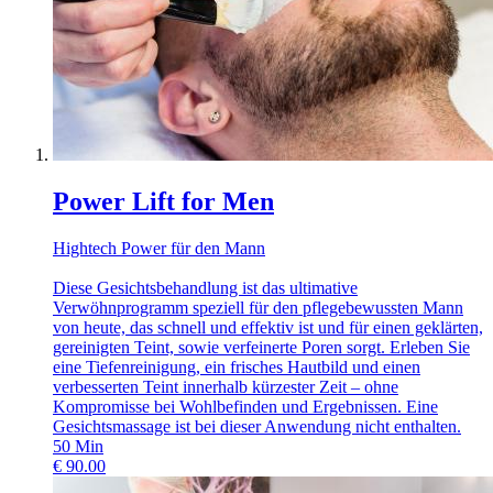
Power Lift for Men
Hightech Power für den Mann
Diese Gesichtsbehandlung ist das ultimative
Verwöhnprogramm speziell für den pflegebewussten Mann
von heute, das schnell und effektiv ist und für einen geklärten,
gereinigten Teint, sowie verfeinerte Poren sorgt. Erleben Sie
eine Tiefenreinigung, ein frisches Hautbild und einen
verbesserten Teint innerhalb kürzester Zeit – ohne
Kompromisse bei Wohlbefinden und Ergebnissen. Eine
Gesichtsmassage ist bei dieser Anwendung nicht enthalten.
50
Min
€
90.00